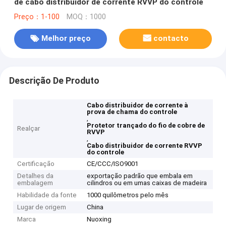
de cabo distribuidor de corrente RVVP do controle
Preço：1-100
MOQ：1000
Melhor preço
contacto
Descrição De Produto
Cabo distribuidor de corrente à
prova de chama do controle
,
Protetor trançado do fio de cobre de
Realçar
RVVP
,
Cabo distribuidor de corrente RVVP
do controle
Certificação
CE/CCC/ISO9001
Detalhes da
exportação padrão que embala em
embalagem
cilindros ou em umas caixas de madeira
Habilidade da fonte
1000 quilômetros pelo mês
Lugar de origem
China
Marca
Nuoxing