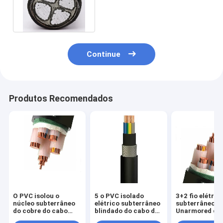
NA2XBY de STA 4
personalizou
Continue
Produtos Recomendados
O PVC isolou o
5 o PVC isolado
3+2 fio elétric
núcleo subterrâneo
elétrico subterrâneo
subterrâneo ex
do cobre do cabo
blindado do cabo do
Unarmored do
distribuidor de
núcleo N2XRY XLPE
NYY 70 do núc