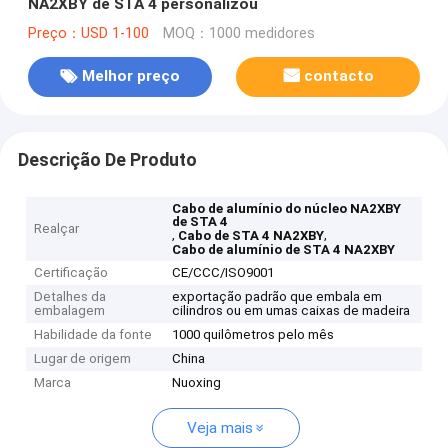
NA2XBY de STA 4 personalizou
Preço：USD 1-100
MOQ：1000 medidores
Melhor preço
contacto
Descrição De Produto
Cabo de alumínio do núcleo NA2XBY
de STA 4
Realçar
,
,
Cabo de STA 4 NA2XBY
Cabo de alumínio de STA 4 NA2XBY
Certificação
CE/CCC/ISO9001
Detalhes da
exportação padrão que embala em
embalagem
cilindros ou em umas caixas de madeira
Habilidade da fonte
1000 quilômetros pelo mês
Lugar de origem
China
Marca
Nuoxing
Veja mais