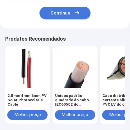
Continue
Produtos Recomendados
2.5mm 4mm 6mm PV
Únicos padrão
Cabo distribui
Solar Photovoltaic
quadrado do cabo
corrente blind
Cable
IEC60502 do
PVC LV do cab
milímetro XLPE da
cobre de IEC6
baixa tensão 300 do
70mm
Melhor preço
Melhor preço
Melhor pr
núcleo