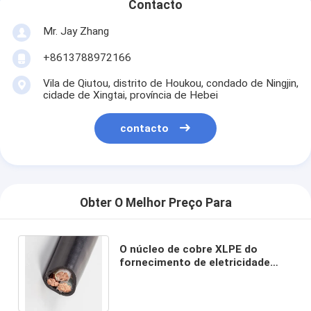
Contacto
Mr. Jay Zhang
+8613788972166
Vila de Qiutou, distrito de Houkou, condado de Ningjin,
cidade de Xingtai, província de Hebei
contacto
Obter O Melhor Preço Para
O núcleo de cobre XLPE do
fornecimento de eletricidade
isolou o fio do cabo da baixa
tensão do PVC N2XY