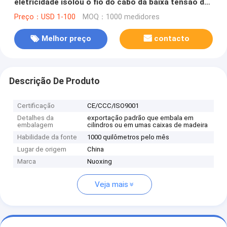
eletricidade isolou o fio do cabo da baixa tensão do
PVC N2XY
Preço：USD 1-100
MOQ：1000 medidores
Melhor preço
contacto
Descrição De Produto
Certificação
CE/CCC/ISO9001
Detalhes da
exportação padrão que embala em
embalagem
cilindros ou em umas caixas de madeira
Habilidade da fonte
1000 quilômetros pelo mês
Lugar de origem
China
Marca
Nuoxing
Veja mais